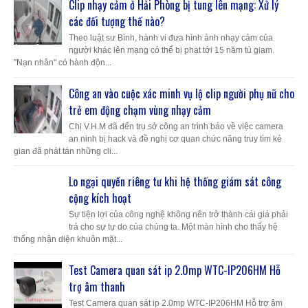
Clip nhạy cảm ở Hải Phòng bị tung lên mạng: Xử lý
các đối tượng thế nào?
Theo luật sư Bình, hành vi đưa hình ảnh nhạy cảm của
người khác lên mạng có thể bị phạt tới 15 năm tù giam.
"Nạn nhân" có hành độn...
Công an vào cuộc xác minh vụ lộ clip người phụ nữ cho
trẻ em động chạm vùng nhạy cảm
Chị V.H.M đã đến trụ sở công an trình báo về việc camera
an ninh bị hack và đề nghị cơ quan chức năng truy tìm kẻ
gian đã phát tán những cli...
Lo ngại quyền riêng tư khi hệ thống giám sát công
cộng kích hoạt
Sự tiện lợi của công nghệ không nên trở thành cái giá phải
trả cho sự tự do của chúng ta. Một màn hình cho thấy hệ
thống nhận diện khuôn mặt...
Test Camera quan sát ip 2.0mp WTC-IP206HM Hỗ
trợ âm thanh
Test Camera quan sát ip 2.0mp WTC-IP206HM Hỗ trợ âm