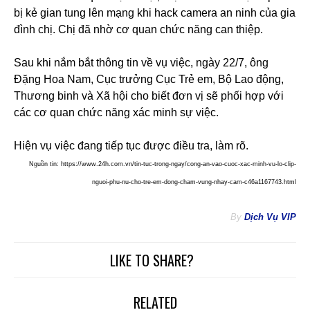
bị kẻ gian tung lên mạng khi hack camera an ninh của gia
đình chị. Chị đã nhờ cơ quan chức năng can thiệp.
Sau khi nắm bắt thông tin về vụ việc, ngày 22/7, ông
Đặng Hoa Nam, Cục trưởng Cục Trẻ em, Bộ Lao động,
Thương binh và Xã hội cho biết đơn vị sẽ phối hợp với
các cơ quan chức năng xác minh sự việc.
Hiện vụ việc đang tiếp tục được điều tra, làm rõ.
Nguồn tin: https://www.24h.com.vn/tin-tuc-trong-ngay/cong-an-vao-cuoc-xac-minh-vu-lo-clip-
nguoi-phu-nu-cho-tre-em-dong-cham-vung-nhay-cam-c46a1167743.html
By
Dịch Vụ VIP
LIKE TO SHARE?
RELATED