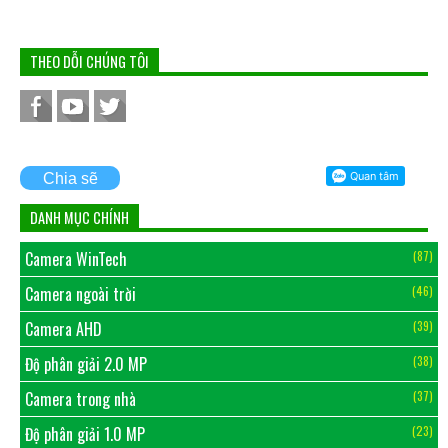
THEO DỖI CHÚNG TÔI
Chia sẽ
DANH MỤC CHÍNH
Camera WinTech
(87)
Camera ngoài trời
(46)
Camera AHD
(39)
Độ phân giải 2.0 MP
(38)
Camera trong nhà
(37)
Độ phân giải 1.0 MP
(23)