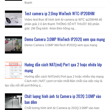
thanh
Test camera ip 2.0mp WinTech WTC-IP208HM
Video test thực tế hình ảnh từ camera ip WTC ip208HM độ
phân giải 2.0 âm thanh THÔNG SỐ KỸ THUẬT: Độ phân
giải: 2M Ống kính: 4mm Đèn hồng ng...
Demo Camera 3.0MP WinTech IP202Q xem qua mạng
Demo Camera 3.0MP WinTech IP202Q xem qua mạng
Hướng dẫn cách NAT(mở) Port qua 2 hoặc nhiều lớp
mạng
Hướng dẫn cách NAT(mở) Port qua 2 hoặc nhiều lớp mạng
Cách mở ( NAT ) port cơ bản nhất Bản chất của việc này là
tạo cầu nối để port thông q...
Chất lượng hình ảnh từ Camera ip 202Q 3.0MP vào
ban đêm
Chất lượng hình ảnh từ Camera ip 202Q 3.0MP vào ban