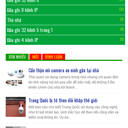
Đầu ghi 8 kênh IP
(2)
Thẻ nhớ
(1)
Đầu ghi 32 kênh 5 trong 1
(1)
Đầu ghi 4 kênh IP
(1)
XEM NHIỀU
MỚI
BÌNH LUẬN
Cẩn thận với camera an ninh gắn tại nhà
Thói quen sử dụng camera trong nhà nhưng chỉ quan tâm
tới tính năng mà bỏ qua vấn đề bảo mật, đã không ít lần
khiến chính chủ nhà trở thành ...
Trung Quốc bị tố theo dõi khắp thế giới
Một báo cáo cho biết Trung Quốc sử dụng các công nghệ
như trí tuệ nhân tạo, sinh trắc học để theo dõi công dân và
kiểm soát thông tin. Ủy ba...