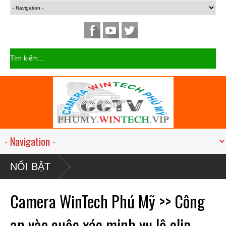
NỔI BẬT
Camera WinTech Phú Mỹ >> Công
an vào cuộc xác minh vụ lộ clip