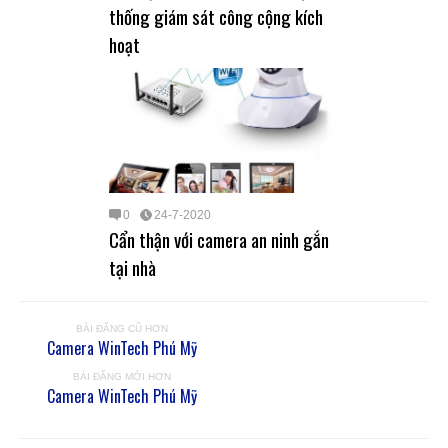
thống giám sát công cộng kích
hoạt
0
24-7-2020
Cẩn thận với camera an ninh gắn
tại nhà
BÀI ĐĂNG CŨ HƠN
Camera WinTech Phú Mỹ
BÀI ĐĂNG MỚI HƠN
Camera WinTech Phú Mỹ