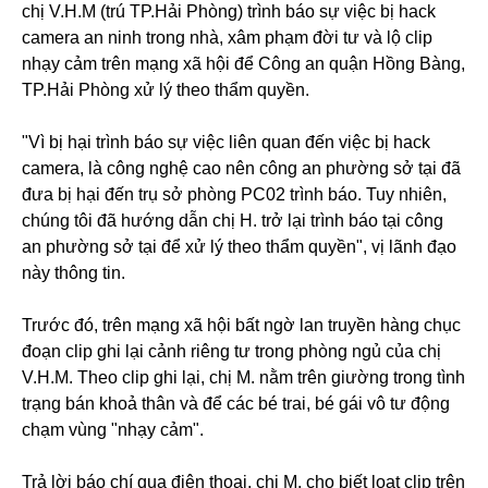
chị V.H.M (trú TP.Hải Phòng) trình báo sự việc bị hack
camera an ninh trong nhà, xâm phạm đời tư và lộ clip
nhạy cảm trên mạng xã hội để Công an quận Hồng Bàng,
TP.Hải Phòng xử lý theo thẩm quyền.
"Vì bị hại trình báo sự việc liên quan đến việc bị hack
camera, là công nghệ cao nên công an phường sở tại đã
đưa bị hại đến trụ sở phòng PC02 trình báo. Tuy nhiên,
chúng tôi đã hướng dẫn chị H. trở lại trình báo tại công
an phường sở tại để xử lý theo thẩm quyền", vị lãnh đạo
này thông tin.
Trước đó, trên mạng xã hội bất ngờ lan truyền hàng chục
đoạn clip ghi lại cảnh riêng tư trong phòng ngủ của chị
V.H.M. Theo clip ghi lại, chị M. nằm trên giường trong tình
trạng bán khoả thân và để các bé trai, bé gái vô tư động
chạm vùng "nhạy cảm".
Trả lời báo chí qua điện thoại, chị M. cho biết loạt clip trên