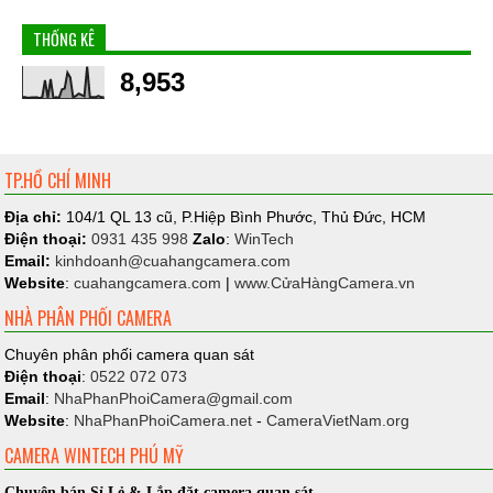
THỐNG KÊ
8,953
TP.HỒ CHÍ MINH
Địa chỉ:
104/1 QL 13 cũ, P.Hiệp Bình Phước, Thủ Đức, HCM
Điện thoại:
0931 435 998
Zalo
:
WinTech
Email:
kinhdoanh@
cuahangcamera.com
Website
:
cuahangcamera.com
|
www.CửaHàngCamera.vn
NHÀ PHÂN PHỐI CAMERA
Chuyên phân phối camera quan sát
Điện thoại
:
0522 072 073
Email
:
NhaPhanPhoiCamera@gmail.com
Website
:
NhaPhanPhoiCamera.net
-
CameraVietNam.org
CAMERA WINTECH PHÚ MỸ
Chuyên bán Sỉ Lẻ & Lắp đặt camera quan sát