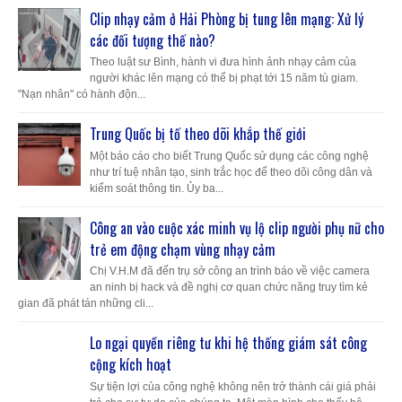
Clip nhạy cảm ở Hải Phòng bị tung lên mạng: Xử lý
các đối tượng thế nào?
Theo luật sư Bình, hành vi đưa hình ảnh nhạy cảm của
người khác lên mạng có thể bị phạt tới 15 năm tù giam.
"Nạn nhân" có hành độn...
Trung Quốc bị tố theo dõi khắp thế giới
Một báo cáo cho biết Trung Quốc sử dụng các công nghệ
như trí tuệ nhân tạo, sinh trắc học để theo dõi công dân và
kiểm soát thông tin. Ủy ba...
Công an vào cuộc xác minh vụ lộ clip người phụ nữ cho
trẻ em động chạm vùng nhạy cảm
Chị V.H.M đã đến trụ sở công an trình báo về việc camera
an ninh bị hack và đề nghị cơ quan chức năng truy tìm kẻ
gian đã phát tán những cli...
Lo ngại quyền riêng tư khi hệ thống giám sát công
cộng kích hoạt
Sự tiện lợi của công nghệ không nên trở thành cái giá phải