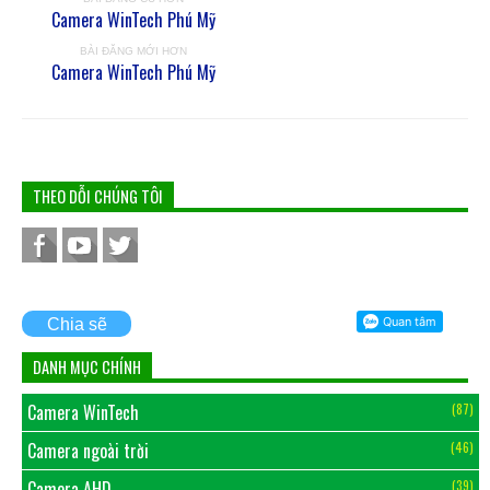
Camera WinTech Phú Mỹ
BÀI ĐĂNG MỚI HƠN
Camera WinTech Phú Mỹ
THEO DỖI CHÚNG TÔI
Chia sẽ
DANH MỤC CHÍNH
Camera WinTech
(87)
Camera ngoài trời
(46)
Camera AHD
(39)