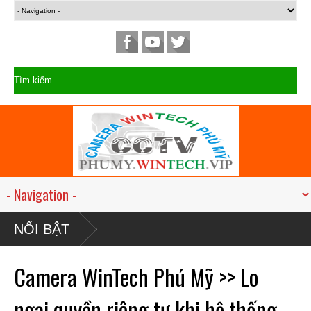
NỔI BẬT
Camera WinTech Phú Mỹ >> Lo
ngại quyền riêng tư khi hệ thống