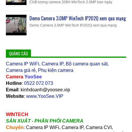
Chất lượng camera 208H WinTech 2.0MP ban ngày
Demo Camera 3.0MP WinTech IP202Q xem qua mạng
Demo Camera 3.0MP WinTech IP202Q xem qua mạng
QUẢNG CÁO
Camera IP WiFi, Camera IP, Bộ camera quan sát,
Camera giá rẻ, Phụ kiện camera
Camera
YooSee
Hotline
:
0522 072 073
Email
: kinhdoanh@yoosee.vip
Website
:
www.YooSee.VIP
WINTECH
SẢN XUẤT - PHÂN PHỐI CAMERA
Chuyên
: Camera IP WiFi, Camera IP, Camera CVI,