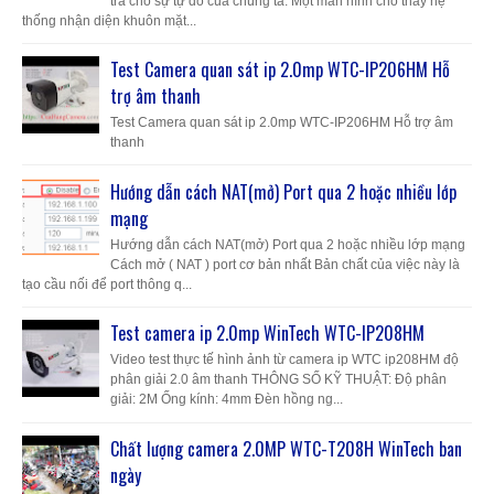
trả cho sự tự do của chúng ta. Một màn hình cho thấy hệ
thống nhận diện khuôn mặt...
Test Camera quan sát ip 2.0mp WTC-IP206HM Hỗ
trợ âm thanh
Test Camera quan sát ip 2.0mp WTC-IP206HM Hỗ trợ âm
thanh
Hướng dẫn cách NAT(mở) Port qua 2 hoặc nhiều lớp
mạng
Hướng dẫn cách NAT(mở) Port qua 2 hoặc nhiều lớp mạng
Cách mở ( NAT ) port cơ bản nhất Bản chất của việc này là
tạo cầu nối để port thông q...
Test camera ip 2.0mp WinTech WTC-IP208HM
Video test thực tế hình ảnh từ camera ip WTC ip208HM độ
phân giải 2.0 âm thanh THÔNG SỐ KỸ THUẬT: Độ phân
giải: 2M Ống kính: 4mm Đèn hồng ng...
Chất lượng camera 2.0MP WTC-T208H WinTech ban
ngày