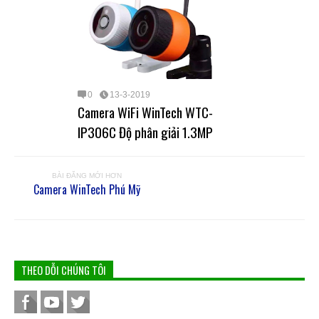
0
13-3-2019
Camera WiFi WinTech WTC-
IP306C Độ phân giải 1.3MP
BÀI ĐĂNG MỚI HƠN
Camera WinTech Phú Mỹ
THEO DỖI CHÚNG TÔI