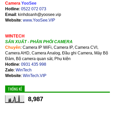
Camera
YooSee
Hotline
:
0522 072 073
Email
: kinhdoanh@yoosee.vip
Website
:
www.YooSee.VIP
WINTECH
SẢN XUẤT - PHÂN PHỐI CAMERA
Chuyên
: Camera IP WiFi, Camera IP, Camera CVI,
Camera AHD, Camera Analog, Đầu ghi Camera, Máy Bộ
Đàm, Bộ camera quan sát, Phụ kiện
Hotline
:
0931 435 998
Zalo
:
WinTech
Website
:
WinTech.VIP
THỐNG KÊ
8,987