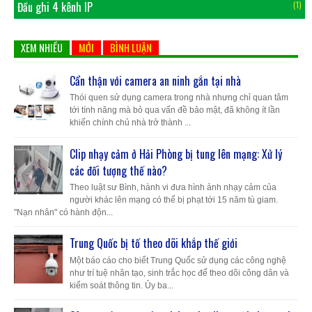
Đầu ghi 4 kênh IP
(1)
XEM NHIỀU
MỚI
BÌNH LUẬN
Cẩn thận với camera an ninh gắn tại nhà
Thói quen sử dụng camera trong nhà nhưng chỉ quan tâm
tới tính năng mà bỏ qua vấn đề bảo mật, đã không ít lần
khiến chính chủ nhà trở thành ...
Clip nhạy cảm ở Hải Phòng bị tung lên mạng: Xử lý
các đối tượng thế nào?
Theo luật sư Bình, hành vi đưa hình ảnh nhạy cảm của
người khác lên mạng có thể bị phạt tới 15 năm tù giam.
"Nạn nhân" có hành độn...
Trung Quốc bị tố theo dõi khắp thế giới
Một báo cáo cho biết Trung Quốc sử dụng các công nghệ
như trí tuệ nhân tạo, sinh trắc học để theo dõi công dân và
kiểm soát thông tin. Ủy ba...