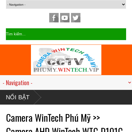
NỔI BẬT
Camera WinTech Phú Mỹ >>
Camera AHD WinTech WTC-D101C