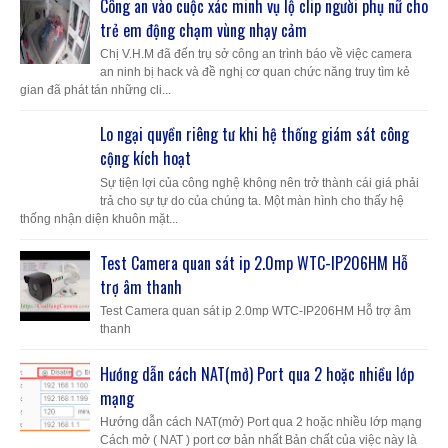
Công an vào cuộc xác minh vụ lộ clip người phụ nữ cho
trẻ em động chạm vùng nhạy cảm
Chị V.H.M đã đến trụ sở công an trình báo về việc camera
an ninh bị hack và đề nghị cơ quan chức năng truy tìm kẻ
gian đã phát tán những cli...
Lo ngại quyền riêng tư khi hệ thống giám sát công
cộng kích hoạt
Sự tiện lợi của công nghệ không nên trở thành cái giá phải
trả cho sự tự do của chúng ta. Một màn hình cho thấy hệ
thống nhận diện khuôn mặt...
Test Camera quan sát ip 2.0mp WTC-IP206HM Hỗ
trợ âm thanh
Test Camera quan sát ip 2.0mp WTC-IP206HM Hỗ trợ âm
thanh
Hướng dẫn cách NAT(mở) Port qua 2 hoặc nhiều lớp
mạng
Hướng dẫn cách NAT(mở) Port qua 2 hoặc nhiều lớp mạng
Cách mở ( NAT ) port cơ bản nhất Bản chất của việc này là