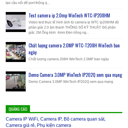
tạo cầu nối để port thông q...
Test camera ip 2.0mp WinTech WTC-IP208HM
Video test thực tế hình ảnh từ camera ip WTC ip208HM độ
phân giải 2.0 âm thanh THÔNG SỐ KỸ THUẬT: Độ phân
giải: 2M Ống kính: 4mm Đèn hồng ng...
Chất lượng camera 2.0MP WTC-T208H WinTech ban
ngày
Chất lượng camera 208H WinTech 2.0MP ban ngày
Demo Camera 3.0MP WinTech IP202Q xem qua mạng
Demo Camera 3.0MP WinTech IP202Q xem qua mạng
QUẢNG CÁO
Camera IP WiFi, Camera IP, Bộ camera quan sát,
Camera giá rẻ, Phụ kiện camera