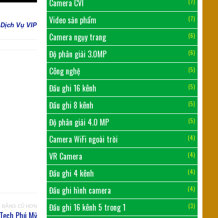
Camera CVI
(7)
Video sản phẩm
(7)
Dịch Vụ VIP
Camera ngụy trang
(6)
Độ phân giải 3.0MP
(6)
Công nghệ
(5)
Đầu ghi 16 kênh
(5)
Đầu ghi 8 kênh
(5)
Độ phân giải 4.0 MP
(5)
Camera WiFi ngoài trời
(4)
VR Camera
(4)
Đầu ghi 4 kênh
(4)
Đầu ghi hình camera
(4)
Đầu ghi 16 kênh 5 trong 1
(3)
I ĐĂNG CŨ HƠN
Tech Phú Mỹ