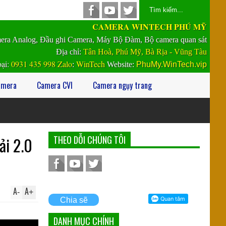
CAMERA WINTECH PHÚ MỸ
era Analog, Đầu ghi Camera, Máy Bộ Đàm, Bộ camera quan sát
Địa chỉ:
Tân Hoà, Phú Mỹ, Bà Rịa - Vũng Tàu
oại
:
0931 435 998
Zalo
WinTech
:
Website
:
PhuMy.WinTech.vip
amera
Camera CVI
Camera ngụy trang
ải 2.0
THEO DỖI CHÚNG TÔI
A
A
-
+
Chia sẽ
DANH MỤC CHÍNH