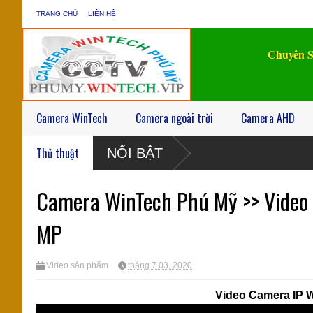
TRANG CHỦ
LIÊN HỆ
Chuyên S
Camera WinTech
Camera ngoài trời
Camera AHD
Thủ thuật
NỔI BẬT
Camera WinTech Phú Mỹ >> Video 
MP
Video sản phẩm
tháng 7 03, 2020
Video Camera IP W