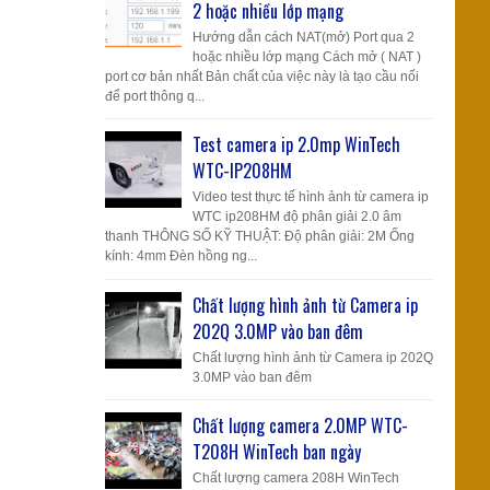
2 hoặc nhiều lớp mạng
Hướng dẫn cách NAT(mở) Port qua 2
hoặc nhiều lớp mạng Cách mở ( NAT )
port cơ bản nhất Bản chất của việc này là tạo cầu nối
để port thông q...
Test camera ip 2.0mp WinTech
WTC-IP208HM
Video test thực tế hình ảnh từ camera ip
WTC ip208HM độ phân giải 2.0 âm
thanh THÔNG SỐ KỸ THUẬT: Độ phân giải: 2M Ống
kính: 4mm Đèn hồng ng...
Chất lượng hình ảnh từ Camera ip
202Q 3.0MP vào ban đêm
Chất lượng hình ảnh từ Camera ip 202Q
3.0MP vào ban đêm
Chất lượng camera 2.0MP WTC-
T208H WinTech ban ngày
Chất lượng camera 208H WinTech