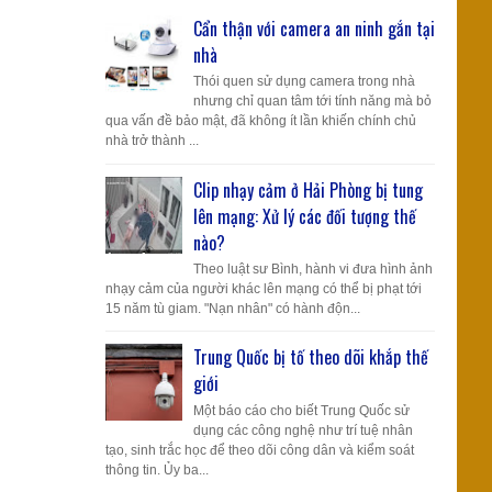
Cẩn thận với camera an ninh gắn tại
nhà
Thói quen sử dụng camera trong nhà
nhưng chỉ quan tâm tới tính năng mà bỏ
qua vấn đề bảo mật, đã không ít lần khiến chính chủ
nhà trở thành ...
Clip nhạy cảm ở Hải Phòng bị tung
lên mạng: Xử lý các đối tượng thế
nào?
Theo luật sư Bình, hành vi đưa hình ảnh
nhạy cảm của người khác lên mạng có thể bị phạt tới
15 năm tù giam. "Nạn nhân" có hành độn...
Trung Quốc bị tố theo dõi khắp thế
giới
Một báo cáo cho biết Trung Quốc sử
dụng các công nghệ như trí tuệ nhân
tạo, sinh trắc học để theo dõi công dân và kiểm soát
thông tin. Ủy ba...