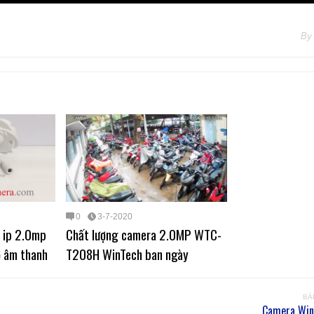
By
0
3-7-2020
 ip 2.0mp
Chất lượng camera 2.0MP WTC-
 âm thanh
T208H WinTech ban ngày
BÀ
Camera Win