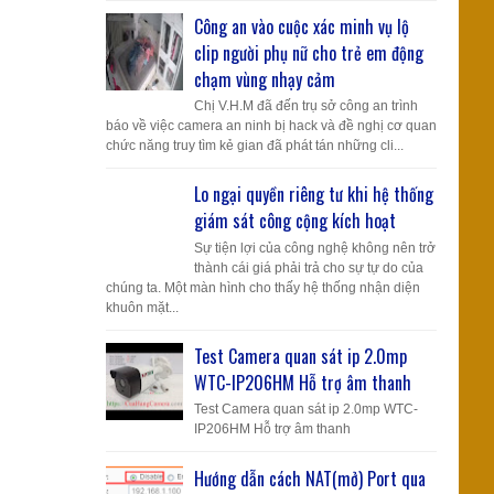
Công an vào cuộc xác minh vụ lộ
clip người phụ nữ cho trẻ em động
chạm vùng nhạy cảm
Chị V.H.M đã đến trụ sở công an trình
báo về việc camera an ninh bị hack và đề nghị cơ quan
chức năng truy tìm kẻ gian đã phát tán những cli...
Lo ngại quyền riêng tư khi hệ thống
giám sát công cộng kích hoạt
Sự tiện lợi của công nghệ không nên trở
thành cái giá phải trả cho sự tự do của
chúng ta. Một màn hình cho thấy hệ thống nhận diện
khuôn mặt...
Test Camera quan sát ip 2.0mp
WTC-IP206HM Hỗ trợ âm thanh
Test Camera quan sát ip 2.0mp WTC-
IP206HM Hỗ trợ âm thanh
Hướng dẫn cách NAT(mở) Port qua